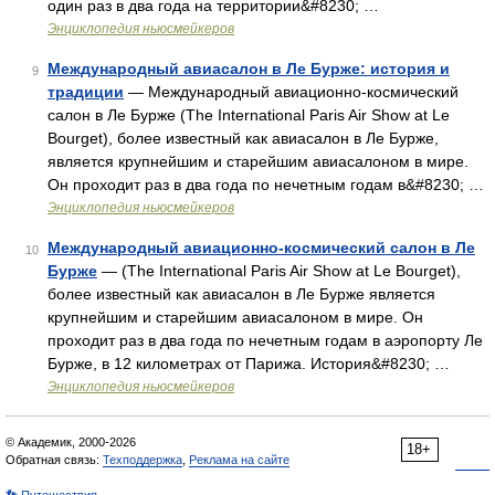
один раз в два года на территории&#8230; …
Энциклопедия ньюсмейкеров
Международный авиасалон в Ле Бурже: история и
9
традиции
— Международный авиационно‑космический
салон в Ле Бурже (The International Paris Air Show at Le
Bourget), более известный как авиасалон в Ле Бурже,
является крупнейшим и старейшим авиасалоном в мире.
Он проходит раз в два года по нечетным годам в&#8230; …
Энциклопедия ньюсмейкеров
Международный авиационно-космический салон в Ле
10
Бурже
— (The International Paris Air Show at Le Bourget),
более известный как авиасалон в Ле Бурже является
крупнейшим и старейшим авиасалоном в мире. Он
проходит раз в два года по нечетным годам в аэропорту Ле
Бурже, в 12 километрах от Парижа. История&#8230; …
Энциклопедия ньюсмейкеров
© Академик, 2000-2026
18+
Обратная связь:
Техподдержка
,
Реклама на сайте