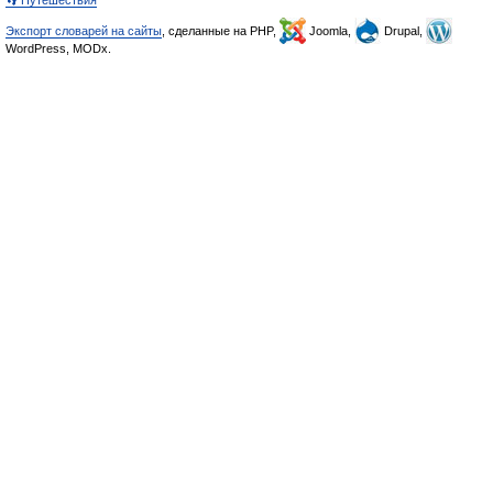
👣 Путешествия
Экспорт словарей на сайты
, сделанные на PHP,
Joomla,
Drupal,
WordPress, MODx.