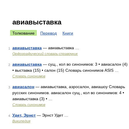
авиавыставка
Толкование
Перевод
Книги
авиавыставка
— авиавыставка …
1
Орфографический словарь-справочник
авиавыставка
— сущ., кол во синонимов: 3 • авиасалон (4)
2
• выставка (15) • салон (15) Словарь синонимов ASIS …
Словарь синонимов
авиасалон
— авиавыставка, аэросалон, авиашоу Словарь
3
русских синонимов. авиасалон сущ., кол во синонимов: 4 •
авиавыставка (3) • …
Словарь синонимов
Удет, Эрнст
— Эрнст Удет …
4
Википедия