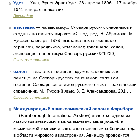
Удет
— Удет, Эрнст Эрнст Удет 26 апреля 1896 – 17 ноября
5
1941 генерал полковник …
Википедия
выставка
— на выставку... Словарь русских синонимов и
6
сходных по смыслу выражений. под. ред. Н. Абрамова, М.:
Русские словари, 1999. выставка показ; бьеннале,
вернисаж, передвижка, чемпионат, триеннале, салон,
экспозиция, паноптикум Словарь русских&#8230; …
Словарь синонимов
салон
— выставка, гостиная, кружок, салончик, зал,
7
помещение Словарь русских синонимов. салон см.
гостиная Словарь синонимов русского языка. Практический
справочник. М.: Русский язык. З. Е. Александрова. 201 …
Словарь синонимов
Международный авиакосмический салон в Фарнборо
8
— (Farnborough International Airshow) является одной из
самых значительных в мире выставок авиационной и
космической техники и считается основным событием года
в области мирового авиастроения. Авиашоу проводится